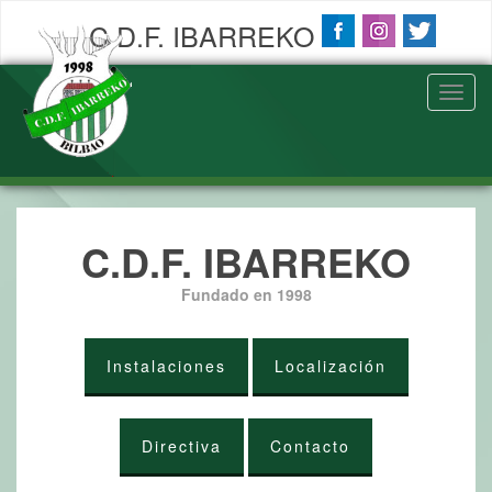
C.D.F. IBARREKO
Toggl
navig
C.D.F. IBARREKO
Fundado en 1998
Instalaciones
Localización
Directiva
Contacto