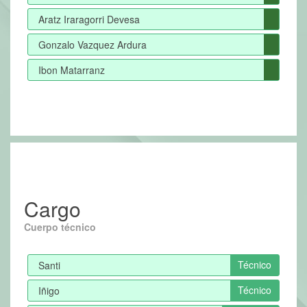
Aratz Iraragorri Devesa
Gonzalo Vazquez Ardura
Ibon Matarranz
Cargo
Cuerpo técnico
Técnico
Santi
Técnico
Iñigo