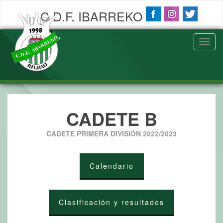
C.D.F. IBARREKO
Toggl
navig
CADETE B
CADETE PRIMERA DIVISIÓN 2022/2023
Calendario
Clasificación y resultados